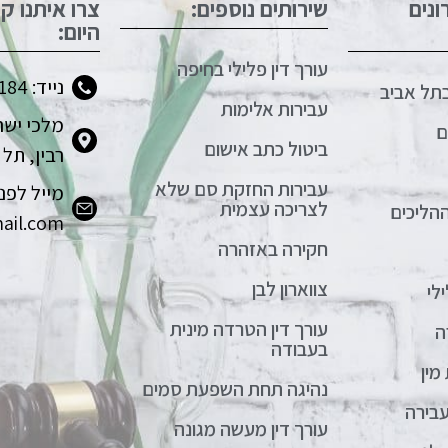
נים
שירותים נוספים:
צרו איתנו ק
היום:
עורך דין פלילי בחיפה
נייד: 077-6670184
בתל אביב
עבירות אלימות
ם
ביטול כתב אישום
רבין, תל 
עבירות החזקת סם שלא
מייל לפני
לצריכה עצמית
הליכים
ail.com
חקירה באזהרה
צווארון לבן
לי
עורך דין הטרדה מינית
ה
בעבודה
מין
נהיגה תחת השפעת סמים
עבירה
עורך דין מעשה מגונה