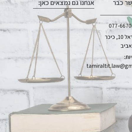
שר כבר
אנחנו גם נמצאים כאן:
מלכי ישראל 10, כיכר
אביב
ות:
tamiraltit.law@gm