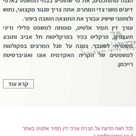
הגנה מתוחכמים, את מי שהופיע בבתי המשפט באלפי
דיונים משני צדי המתרס. אתה צריך סנגור מקצועי, נחוש
ולוחמני שישיג עבורך את התוצאה הטובה ביותר.
עורך דין תמיר אלטיט, מומחה למשפט פלילי ודיני
תעבורה, פרקליט בכיר בפרקליטות תל אביב ותובע
משטרתי לשעבר. נמנה על סגל המרצים בפקולטות
למשפטים של הקריה האקדמית אונו ואוניברסיטת
רייכמן.
קרא עוד
לכל חוות הדעת על חברת עורכי דין תמיר אלטיט באתר
LawReviews.co.il