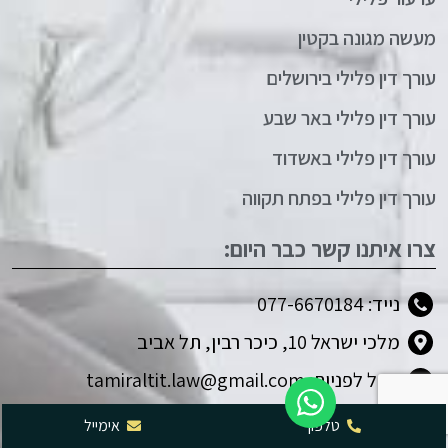
מעשה מגונה בקטין
עורך דין פלילי בירושלים
עורך דין פלילי באר שבע
עורך דין פלילי באשדוד
עורך דין פלילי בפתח תקווה
צרו איתנו קשר כבר היום:
נייד: 077-6670184
מלכי ישראל 10, כיכר רבין, תל אביב
מייל לפניות: tamiraltit.law@gmail.com
אנחנו גם נמצאים כאן:
טלפון
אימייל