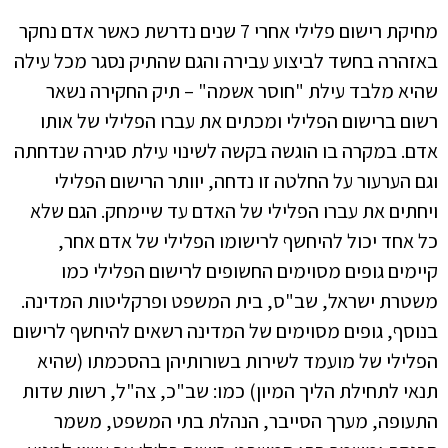
מחיקת רישום פלילי אחרי 7 שנים נדרשת כאשר אדם נחקר
באזהרה בחשד לביצוע עבירה והגם שהתיק נסגר מכל עילה
שהיא מלבד עילת "חוסר אשמה" – תיק החקירה נשאר
רשום ברישום הפלילי ומכתים את עברו הפלילי של אותו
אדם. במקרה בו הוגשה בקשה לשינוי עילת סגירה שנדחתה
וגם הערעור על החלטה זו נדחה, יוותר הרישום הפלילי
ויחתים את עברו הפלילי של האדם עד שיימחק. הגם שלא
כל אחד יכול להיחשף לרישומו הפלילי של אדם אחר,
קיימים גופים מסוימים החשופים לרישום הפלילי כמו
משטרת ישראל, שב"ס, בית המשפט ופרקליטות המדינה.
בנוסף, גופים מסוימים של המדינה רשאים להיחשף לרישום
הפלילי של מועמד לשירות בשורותיהן בהסכמתו (שהיא
תנאי לתחילת הליך המיון) כמו: שב"כ, צה"ל, רשות שדות
התעופה, מערך הסייבר, הנהלת בתי המשפט, משמר