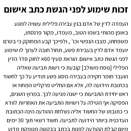
זכות שימוע לפני הגשת כתב אישום
העמדה לדין של אדם בגין עבירה פלילית עשויה לפגוע
באופן מהותי בשמו הטוב, מעמדו, מקור פרנסתו,
משפחתו, מצבו הנפשי וכו' , ולפיכך קבע המחוקק כי בטרם
יועמד אדם לדין בעבירת פשע, תחול חובה לערוך לו שימוע
לפני הגשת כתב אישום. הוראת סעיף 60א לחוק סדר הדין
הפלילי [נוסח משולב] קובעת כי רשות תביעה שאליה
הועבר חומר חקירה בעבירה מסוג פשע תודיע על כך לחשוד
בכתובת הידועה לה, אלא אם החליט פרקליט המחוז או
ראש יחידת התביעות כי ישנה מניעה לכך. במרוץ השנים,
הפסיקה אף הטילה על רשויות התביעה את האחריות לוודא
כי כתובתו של החשוד אליה נשלחת ההודעה הינה הכתובת
העדכנית ביותר הידועה לתביעה. חשוד רשאי תוך 30 ימים
מיום קבלת ההודעה לפנות בכתב בבקשה מנומקת מדוע