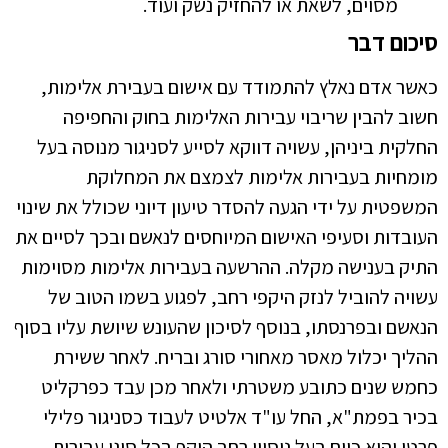
מסוים, לשאת או להחזיק נשק ועוד.
סיכום דבר
כאשר אדם נאלץ להתמודד עם אישום בעבירת אלימות,
חשוב להבין שריבוי עבירות האלימות בחוק והחפיפה
החלקית ביניהן, עשויה דווקא לסייע לסניגור מנוסה בעל
מומחיות בעבירות אלימות לצמצם את המחלוקת
המשפטית על ידי הגעה להסדר טיעון דיוני שכולל את שינוי
העובדות וסעיפי האישום המיוחסים לנאשם ובכך לסיים את
התיק בענישה מקלה. ההרשעה בעבירות אלימות מסוימות
עשויה להוביל לנזק היקפי רחב, לפגוע בשמו הטוב של
הנאשם ובפרנסתו, בנוסף לסיכון שהעונש שיושת עליו בסוף
ההליך יכלול מאסר מאחורי סורג ובריח. לאחר ששירת
כחמש שנים כתובע משטרתי ולאחר מכן עבד כפרקליט
בכיר בפמת"א, החל עו"ד אלטיט לעבוד כסניגור פלילי
פרטי והוא כיום בעל ניסיון רחב היקף בכל סוגי עבירות