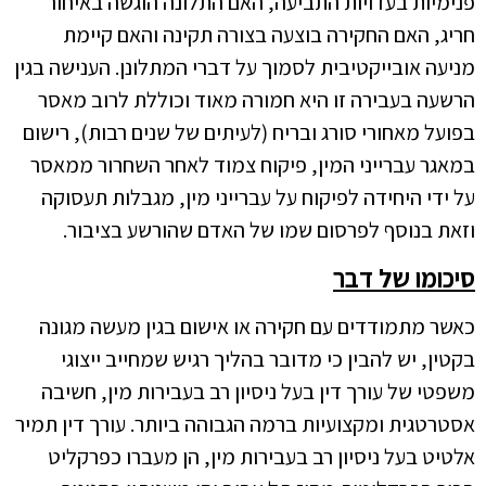
פנימיות בעדויות התביעה, האם התלונה הוגשה באיחור
חריג, האם החקירה בוצעה בצורה תקינה והאם קיימת
מניעה אובייקטיבית לסמוך על דברי המתלונן. הענישה בגין
הרשעה בעבירה זו היא חמורה מאוד וכוללת לרוב מאסר
בפועל מאחורי סורג ובריח (לעיתים של שנים רבות), רישום
במאגר עברייני המין, פיקוח צמוד לאחר השחרור ממאסר
על ידי היחידה לפיקוח על עברייני מין, מגבלות תעסוקה
וזאת בנוסף לפרסום שמו של האדם שהורשע בציבור.
סיכומו של דבר
כאשר מתמודדים עם חקירה או אישום בגין מעשה מגונה
בקטין, יש להבין כי מדובר בהליך רגיש שמחייב ייצוגי
משפטי של עורך דין בעל ניסיון רב בעבירות מין, חשיבה
אסטרטגית ומקצועיות ברמה הגבוהה ביותר. עורך דין תמיר
אלטיט בעל ניסיון רב בעבירות מין, הן מעברו כפרקליט